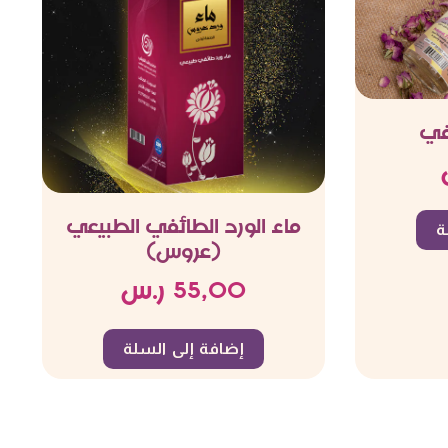
ئفي
ماء الورد الطائفي الطبيعي
ة
(عروس)
55,00
ر.س
إضافة إلى السلة