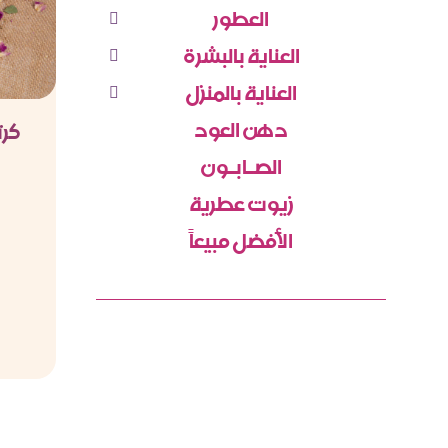
العطور
العناية بالبشرة
العناية بالمنزل
دهن العود
كرت
الصـابـون
زيوت عطرية
الأفضل مبيعاً