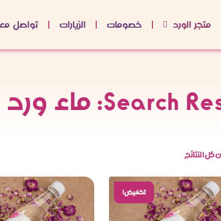
متجر الورد
خصومات
الزيارات
تواصل معن
Sear: ماء ورد طائفي
تخفيض!