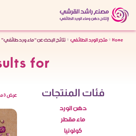
Home
متجر الورد الطائفي
نتائج البحث عن “ماء ورد طائفي”
You are here:
ch Results for
فئات المنتجات
عرض ⁦3⁩ من كل النتائج
دهن الورد
ماء مقطر
كولونيا