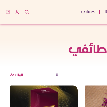
ا
حسابي